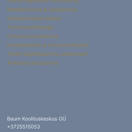
Kliendi tagasiside monitooring
Meediasuhtlus ja ajakirjandus
Sotsiaalmeedia haldus
Turundusstrateegia
Ürituste korraldamine
Enesesekaitse ja ohutuskoolitused
Teksti väljakirjutamine salvestiselt
Ärikliendi nõustamine
Baum Koolituskeskus OÜ
+3725515053