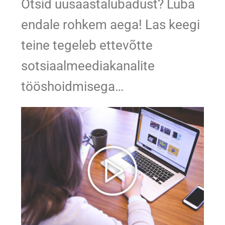
Otsid uusaastalubadust? Luba
endale rohkem aega! Las keegi
teine tegeleb ettevõtte
sotsiaalmeediakanalite
tööshoidmisega…