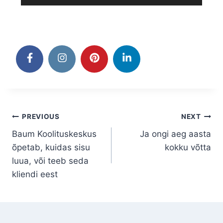
i
u
j
t
s
o
d
a
a
i
e
i
j
t
s
o
a
a
i
e
j
t
s
a
a
i
j
t
a
a
PREVIOUS
NEXT
j
Baum Koolituskeskus
Ja ongi aeg aasta
a
õpetab, kuidas sisu
kokku võtta
luua, või teeb seda
kliendi eest