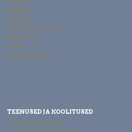
Hinnakiri
Meeskond
Partnerid
Lugemist ja vaatamist
Meedia meist
Kontakt
Privaatsuspoliitika
TEENUSED JA KOOLITUSED
Artiklid ja sisuturundus