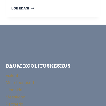
BAUM
LOE EDASI
KOOLITUSKESKUSE
TEENUSED
–
KÕIK,
MIDA
VAJAD
EDUKS
JA
ARENGUKS
BAUM KOOLITUSKESKUS
Esileht
Meie teenused
Hinnakiri
Meeskond
Partnerid