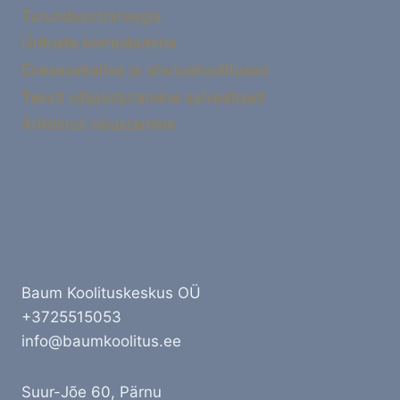
Turundusstrateegia
Ürituste korraldamine
Enesesekaitse ja ohutuskoolitused
Teksti väljakirjutamine salvestiselt
Ärikliendi nõustamine
Baum Koolituskeskus OÜ
+3725515053
info@baumkoolitus.ee
Suur-Jõe 60, Pärnu