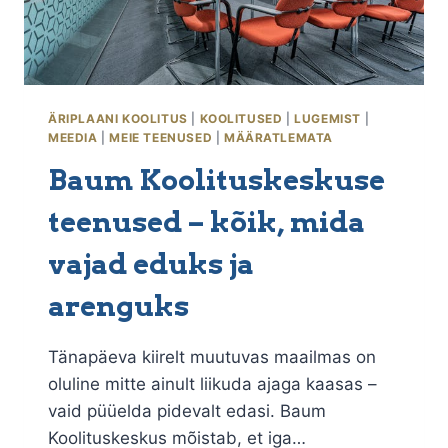
ÄRIPLAANI KOOLITUS
|
KOOLITUSED
|
LUGEMIST
|
MEEDIA
|
MEIE TEENUSED
|
MÄÄRATLEMATA
Baum Koolituskeskuse
teenused – kõik, mida
vajad eduks ja
arenguks
Tänapäeva kiirelt muutuvas maailmas on
oluline mitte ainult liikuda ajaga kaasas –
vaid püüelda pidevalt edasi. Baum
Koolituskeskus mõistab, et iga…