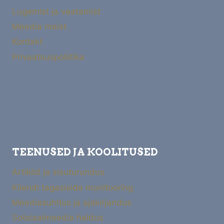
Lugemist ja vaatamist
Meedia meist
Kontakt
Privaatsuspoliitika
TEENUSED JA KOOLITUSED
Artiklid ja sisuturundus
Kliendi tagasiside monitooring
Meediasuhtlus ja ajakirjandus
Sotsiaalmeedia haldus