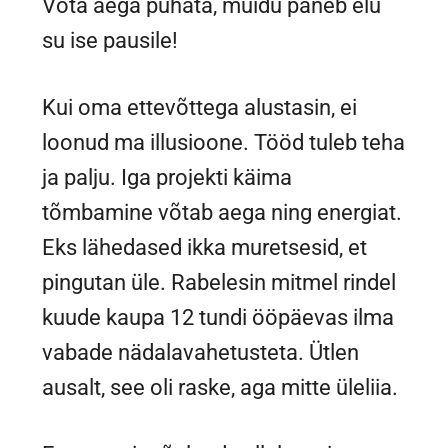
Võta aega puhata, muidu paneb elu
su ise pausile!
Kui oma ettevõttega alustasin, ei
loonud ma illusioone. Tööd tuleb teha
ja palju. Iga projekti käima
tõmbamine võtab aega ning energiat.
Eks lähedased ikka muretsesid, et
pingutan üle. Rabelesin mitmel rindel
kuude kaupa 12 tundi ööpäevas ilma
vabade nädalavahetusteta. Ütlen
ausalt, see oli raske, aga mitte üleliia.