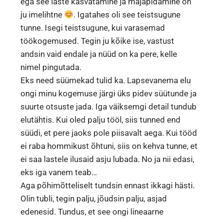
ega see laste kasvatamine ja majapidamine on
ju imelihtne
. Igatahes oli see teistsugune
tunne. Isegi teistsugune, kui varasemad
töökogemused. Tegin ju kõike ise, vastust
andsin vaid endale ja nüüd on ka pere, kelle
nimel pingutada.
Eks need süümekad tulid ka. Lapsevanema elu
ongi minu kogemuse järgi üks pidev süütunde ja
suurte otsuste jada. Iga väiksemgi detail tundub
elutähtis. Kui oled palju tööl, siis tunned end
süüdi, et pere jaoks pole piisavalt aega. Kui tööd
ei raba hommikust õhtuni, siis on kehva tunne, et
ei saa lastele ilusaid asju lubada. No ja nii edasi,
eks iga vanem teab…
Aga põhimõtteliselt tundsin ennast ikkagi hästi.
Olin tubli, tegin palju, jõudsin palju, asjad
edenesid. Tundus, et see ongi lineaarne