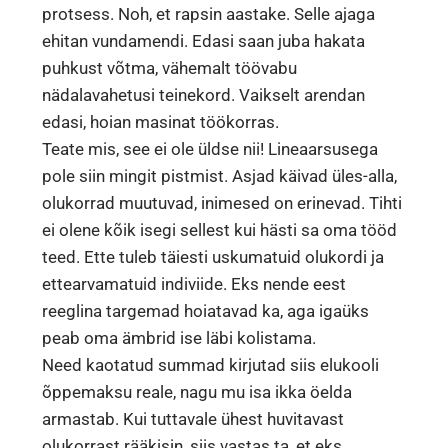
protsess. Noh, et rapsin aastake. Selle ajaga
ehitan vundamendi. Edasi saan juba hakata
puhkust võtma, vähemalt töövabu
nädalavahetusi teinekord. Vaikselt arendan
edasi, hoian masinat töökorras.
Teate mis, see ei ole üldse nii! Lineaarsusega
pole siin mingit pistmist. Asjad käivad üles-alla,
olukorrad muutuvad, inimesed on erinevad. Tihti
ei olene kõik isegi sellest kui hästi sa oma tööd
teed. Ette tuleb täiesti uskumatuid olukordi ja
ettearvamatuid indiviide. Eks nende eest
reeglina targemad hoiatavad ka, aga igaüks
peab oma ämbrid ise läbi kolistama.
Need kaotatud summad kirjutad siis elukooli
õppemaksu reale, nagu mu isa ikka öelda
armastab. Kui tuttavale ühest huvitavast
olukorrast rääkisin, siis vastas ta, et eks