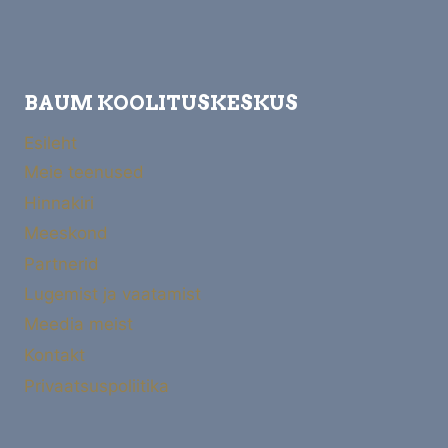
BAUM KOOLITUSKESKUS
Esileht
Meie teenused
Hinnakiri
Meeskond
Partnerid
Lugemist ja vaatamist
Meedia meist
Kontakt
Privaatsuspoliitika