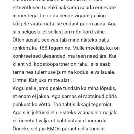
ettevõtluses tulebki hakkama saada erinevate
inimestega. Leppida nende vigadega ning
kõigele vaatamata ise endast parim anda. Aga
siis selguski, et sellest on mõnikord vähe.
Ütlen ausalt, see väsitab mind näiteks palju
rohkem, kui töö tegemine. Mulle meeldib, kui on
konkreetsed ülesanded, ma teen need ära. Kui
klient või koostööpartner on rahul, siis saab
tema hea tulemuse ja mina kodus leiva lauale.
Lihtne! Kahjuks mitte alati.
Kogu selle jama peale tundsin ka mina lõpuks,
et enam ei jaksa. Aga samas ei raatsinud päris
puhkust ka võtta. Töö tahtis ikkagi tegemist.
Aga siis juhtuski elu. Esiteks väänasin oma jala
nii õnnetult välja, et kahtlustasin luumurdu.
Õnneks selgus EMOs pärast nelja tunnist