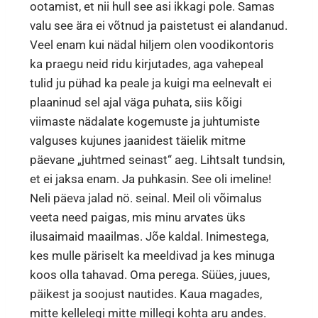
ootamist, et nii hull see asi ikkagi pole. Samas
valu see ära ei võtnud ja paistetust ei alandanud.
Veel enam kui nädal hiljem olen voodikontoris
ka praegu neid ridu kirjutades, aga vahepeal
tulid ju pühad ka peale ja kuigi ma eelnevalt ei
plaaninud sel ajal väga puhata, siis kõigi
viimaste nädalate kogemuste ja juhtumiste
valguses kujunes jaanidest täielik mitme
päevane „juhtmed seinast“ aeg. Lihtsalt tundsin,
et ei jaksa enam. Ja puhkasin. See oli imeline!
Neli päeva jalad nö. seinal. Meil oli võimalus
veeta need paigas, mis minu arvates üks
ilusaimaid maailmas. Jõe kaldal. Inimestega,
kes mulle päriselt ka meeldivad ja kes minuga
koos olla tahavad. Oma perega. Süües, juues,
päikest ja soojust nautides. Kaua magades,
mitte kellelegi mitte millegi kohta aru andes.