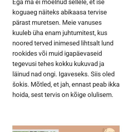
Ega ma ei mõelnud sellele, et ise
koguaeg näiteks abikaasa tervise
pärast muretsen. Meie vanuses
kuuleb üha enam juhtumitest, kus
noored terved inimesed lihtsalt lund
rookides või muid igapäevaseid
tegevusi tehes kokku kukuvad ja
läinud nad ongi. Igaveseks. Siis oled
šokis. Mõtled, et jah, ennast peab ikka
hoida, sest tervis on kõige olulisem.