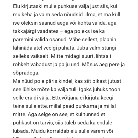
Elu kirjutaski mulle puhkuse välja just siis, kui
mu keha ja vaim seda nõudsid. Ilma, et ma küll
ise oleksin saanud aega või kohta valida, aga
takkajärgi vaadates – ega poleks ise ka
paremini valida osanud. Vähe sellest, plaanin
lähinädalatel veelgi puhata. Juba valmistungi
selleks vaikselt. Mitte midagi suurt, lihtsalt
rohkelt vabadust ja palju und. Mõnus aeg pere ja
sõpradega.
Ma nüüd pole päris kindel, kas siit pikast jutust
see lühike mõte ka välja tuli. Igaks juhuks toon
selle eraldi välja. Ettevõtjana ei kirjuta keegi
teine sulle ette, millal pead puhkama ja millal
mitte. Aga selge on see, et kui tunned et
puhkust on tarvis, siis tuleb seda ka endale
lubada. Muidu korraldab elu sulle varem või