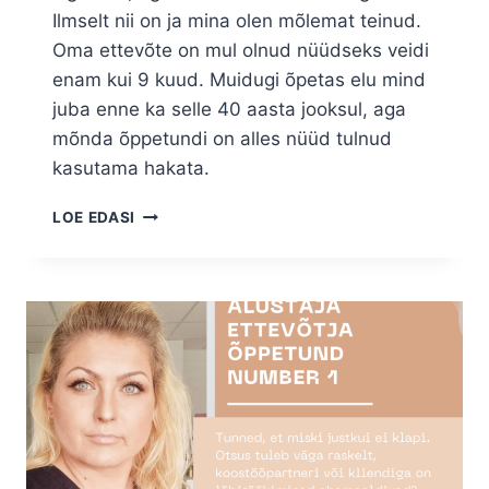
Ilmselt nii on ja mina olen mõlemat teinud.
Oma ettevõte on mul olnud nüüdseks veidi
enam kui 9 kuud. Muidugi õpetas elu mind
juba enne ka selle 40 aasta jooksul, aga
mõnda õppetundi on alles nüüd tulnud
kasutama hakata.
ALUSTAJA
LOE EDASI
ETTEVÕTJA
ÕPPETUND
NUMBER
2