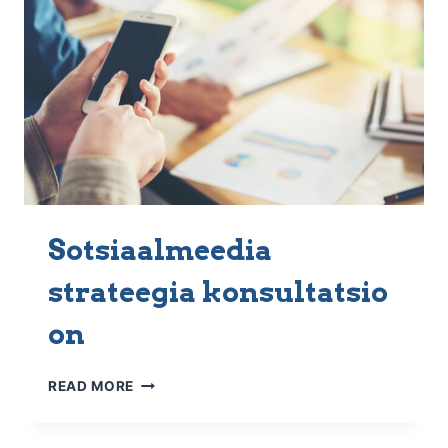
KEEGI
TEINE…
Sotsiaalmeedia
strateegia konsultatsio
on
SOTSIAALMEEDIA
READ MORE
STRATEEGIA KONSULTATSIOON