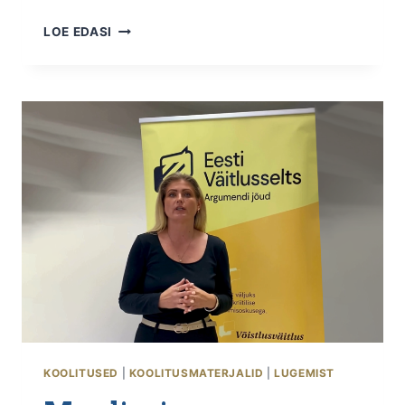
BAUM
LOE EDASI
KOOLITUSKESKUSE
TEENUSED
–
KÕIK,
MIDA
VAJAD
EDUKS
JA
ARENGUKS
KOOLITUSED
|
KOOLITUSMATERJALID
|
LUGEMIST