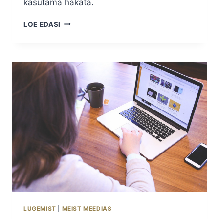
kasutama hakata.
ALUSTAJA
LOE EDASI
ETTEVÕTJA
ÕPPETUND
NUMBER
1
LUGEMIST
|
MEIST MEEDIAS