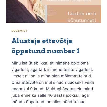
LUGEMIST
Alustaja ettevõtja
õppetund number 1
Minu isa ütleb ikka, et inimene õpib oma
vigadest, aga tark inimene teiste vigadest.
Ilmselt nii on ja mina olen mõlemat teinud.
Oma ettevõte on mul olnud nüüdseks veidi
enam kui 9 kuud. Muidugi õpetas elu mind
juba enne ka selle 40 aasta jooksul, aga
mõnda õppetundi on alles nüüd tulnud