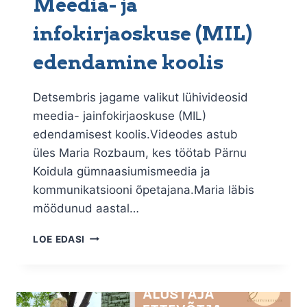
Meedia- ja
infokirjaoskuse (MIL)
edendamine koolis
Detsembris jagame valikut lühivideosid
meedia- jainfokirjaoskuse (MIL)
edendamisest koolis.Videodes astub
üles Maria Rozbaum, kes töötab Pärnu
Koidula gümnaasiumismeedia ja
kommunikatsiooni õpetajana.Maria läbis
möödunud aastal…
MEEDIA-
LOE EDASI
JA
INFOKIRJAOSKUSE
(MIL)
EDENDAMINE