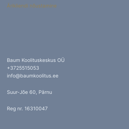
Ärikliendi nõustamine
Baum Koolituskeskus OÜ
+3725515053
info@baumkoolitus.ee
Suur-Jõe 60, Pärnu
Reg nr. 16310047