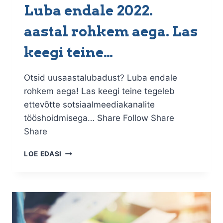
Luba endale 2022.
aastal rohkem aega. Las
keegi teine…
Otsid uusaastalubadust? Luba endale
rohkem aega! Las keegi teine tegeleb
ettevõtte sotsiaalmeediakanalite
tööshoidmisega… Share Follow Share
Share
LUBA
LOE EDASI
ENDALE
2022.
AASTAL
ROHKEM
AEGA.
LAS