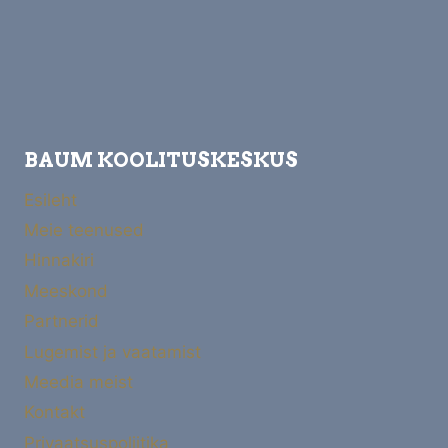
BAUM KOOLITUSKESKUS
Esileht
Meie teenused
Hinnakiri
Meeskond
Partnerid
Lugemist ja vaatamist
Meedia meist
Kontakt
Privaatsuspoliitika