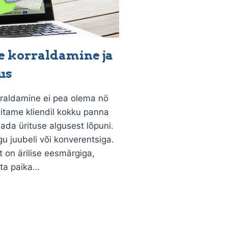
e korraldamine ja
us
rraldamine ei pea olema nö
Aitame kliendil kokku panna
dada ürituse algusest lõpuni.
gu juubeli või konverentsiga.
t on ärilise eesmärgiga,
ta paika…