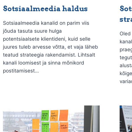
Sotsiaalmeedia haldus
Sot
str
Sotsiaalmeedia kanalid on parim viis
jõuda tasuta suure hulga
Oled
potentsiaalsete klientideni, kuid selle
kanal
juures tuleb arvesse võtta, et vaja läheb
prae
teatud strateegia rakendamist. Lihtsalt
tegu
kanali loomisest ja sinna mõnikord
alust
postitamisest…
kõige
vari