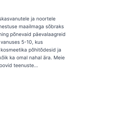
kasvanutele ja noortele
umestuse maailmaga sõbraks
ning põnevaid päevalaagreid
e vanuses 5-10, kus
kosmeetika põhitõdesid ja
õik ka omal nahal ära. Meie
oovid teenuste…