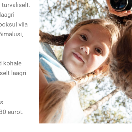
turvaliselt.
laagri
oksul viia
õimalusi,
d kohale
selt laagri
ks
30 eurot.