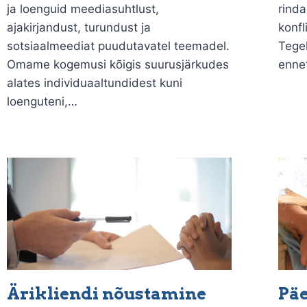
ja loenguid meediasuhtlust,
rind
ajakirjandust, turundust ja
konfl
sotsiaalmeediat puudutavatel teemadel.
Tege
Omame kogemusi kõigis suurusjärkudes
enne
alates individuaaltundidest kuni
loenguteni,…
Ärikliendi nõustamine
Päe