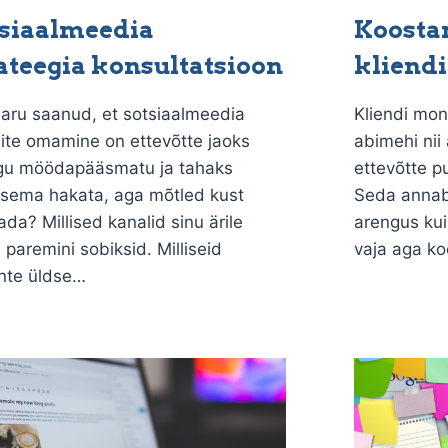
siaalmeedia
Koosta
ateegia konsultatsioon
kliendi
 aru saanud, et sotsiaalmeedia
Kliendi mon
ite omamine on ettevõtte jaoks
abimehi nii
gu möödapääsmatu ja tahaks
ettevõtte pu
tsema hakata, aga mõtled kust
Seda annab 
ada? Millised kanalid sinu ärile
arengus kui
 paremini sobiksid. Milliseid
vaja aga k
ante üldse…