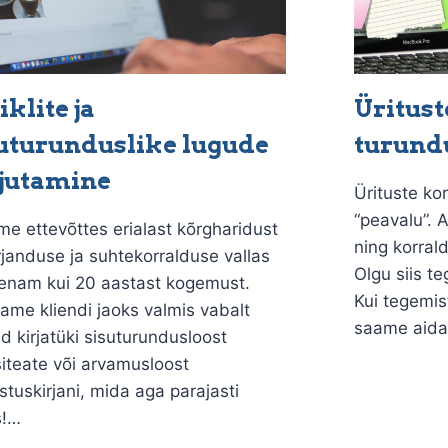
iklite ja
Üritust
uturunduslike lugude
turund
jutamine
Ürituste ko
“peavalu”. 
e ettevõttes erialast kõrgharidust
ning korral
rjanduse ja suhtekorralduse vallas
Olgu siis te
 enam kui 20 aastast kogemust.
Kui tegemis
tame kliendi jaoks valmis vabalt
saame aida
ud kirjatüki sisuturundusloost
iteate või arvamusloost
tuskirjani, mida aga parajasti
s!…