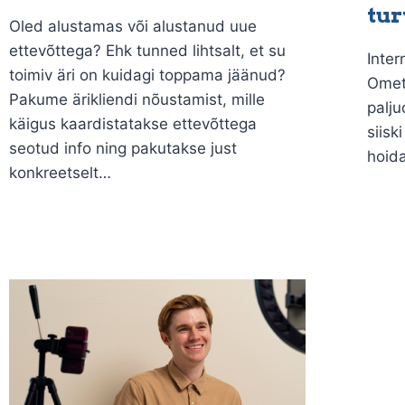
tur
Oled alustamas või alustanud uue
ettevõttega? Ehk tunned lihtsalt, et su
Inter
toimiv äri on kuidagi toppama jäänud?
Ometi
Pakume ärikliendi nõustamist, mille
palju
käigus kaardistatakse ettevõttega
siisk
seotud info ning pakutakse just
hoid
konkreetselt…