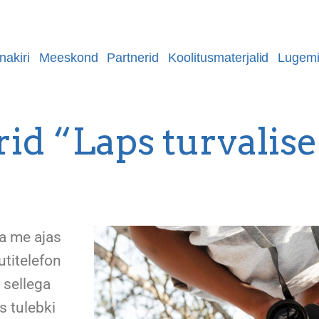
nakiri
Meeskond
Partnerid
Koolitusmaterjalid
Lugemi
id “Laps turvalise
aa me ajas
utitelefon
 sellega
s tulebki