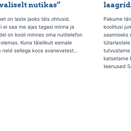
valiselt nutikas”
laagrid
net on laste jaoks täis ohtusid.
Pakume täis
 ei saa me ajas tagasi minna ja
koolitusi j
del on kooli minnes oma nutitelefon
saamiseks 
i olemas. Kuna täielikult eemale
tütarlastel
a neid sellega koos avanevatest…
tutvustame 
katsetame k
teenused S