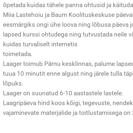
õpetada kuidas tähele panna ohtusid ja käituda 
Miia Lastehoiu ja Baum Koolituskeskuse päeva
eesmärgiks ongi ühe loova ning lõbusa päeva jo
lapsed kurssi ohtudega ning tutvustada neile v
kuidas turvaliselt internetis
toimetada.
Laager toimub Pärnu kesklinnas, palume lapse
tuua 10 minutit enne algust ning järele tulla täp
lõpuks.
Laager on suunatud 6-10 aastastele lastele.
Laagripäeva hind koos kõigi, tegevuste, nende
vajaminevate materjalide ja toitlustamisega on 