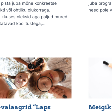
a pista juba mõne konkreetse
juba progra
ikti või ohtliku olukorraga.
need pole v
likkuses oleksid aga paljud mured
tatavad koolitustega,…
valaagrid “Laps
Meigiko