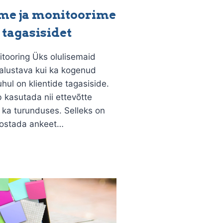
me ja monitoorime
 tagasisidet
itooring Üks olulisemaid
 alustava kui ka kogenud
hul on klientide tagasiside.
kasutada nii ettevõtte
 ka turunduses. Selleks on
oostada ankeet…