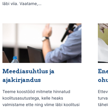
läbi viia. Vaatame,…
Meediasuhtlus ja
Ene
ajakirjandus
ohu
Teeme koostööd mitmete hinnatud
Ettev
koolitusasutustega, kelle heaks
turv
valmistame ette ning viime läbi koolitusi
tähel