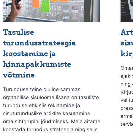
Tasulise
Art
turundusstrateegia
sis
koostamine ja
kir
hinnapakkumiste
Omam
võtmine
ajaki
ning
Turunduse teine oluline sammas
Kirju
orgaanilise sisuloome lisana on tasuliste
valit
turunduse ehk siis reklaamide ja
press
sisuturunduslike artiklite kasutamine
armas
oma sihtgrupini jõudmiseks. Meie aitame
tarvi
koostada turundus strateegia ning selle