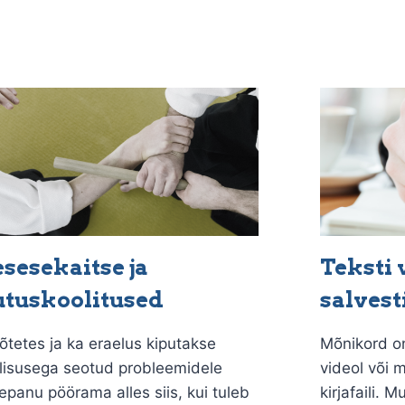
sesekaitse ja
Teksti 
tuskoolitused
salvest
õtetes ja ka eraelus kiputakse
Mõnikord on
alisusega seotud probleemidele
videol või m
epanu pöörama alles siis, kui tuleb
kirjafaili. 