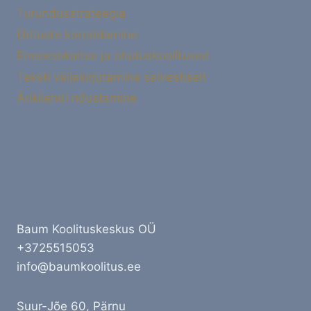
Turundusstrateegia
Ürituste korraldamine
Enesesekaitse ja ohutuskoolitused
Teksti väljakirjutamine salvestiselt
Ärikliendi nõustamine
Baum Koolituskeskus OÜ
+3725515053
info@baumkoolitus.ee
Suur-Jõe 60, Pärnu