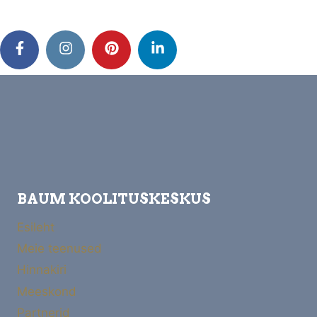
BAUM KOOLITUSKESKUS
Esileht
Meie teenused
Hinnakiri
Meeskond
Partnerid