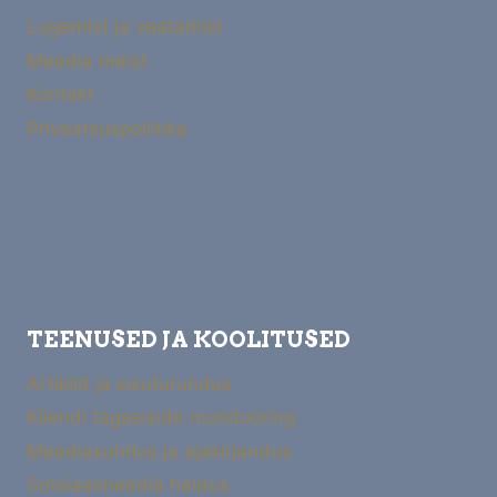
Lugemist ja vaatamist
Meedia meist
Kontakt
Privaatsuspoliitika
TEENUSED JA KOOLITUSED
Artiklid ja sisuturundus
Kliendi tagasiside monitooring
Meediasuhtlus ja ajakirjandus
Sotsiaalmeedia haldus