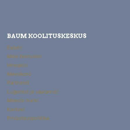
BAUM KOOLITUSKESKUS
Esileht
Meie teenused
Hinnakiri
Meeskond
Partnerid
Lugemist ja vaatamist
Meedia meist
Kontakt
Privaatsuspoliitika