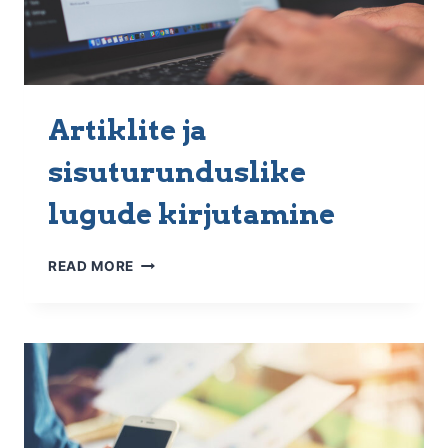
Artiklite ja
sisuturunduslike
lugude kirjutamine
ARTIKLITE
READ MORE
JA
SISUTURUNDUSLIKE
LUGUDE
KIRJUTAMINE