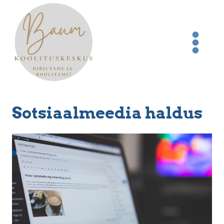
Skip
to
content
Sotsiaalmeedia haldus