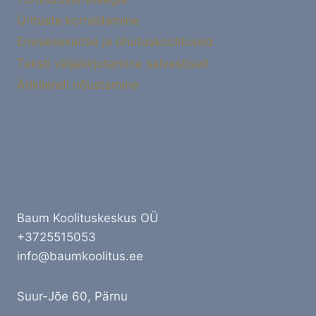
Ürituste korraldamine
Enesesekaitse ja ohutuskoolitused
Teksti väljakirjutamine salvestiselt
Ärikliendi nõustamine
Baum Koolituskeskus OÜ
+3725515053
info@baumkoolitus.ee
Suur-Jõe 60, Pärnu