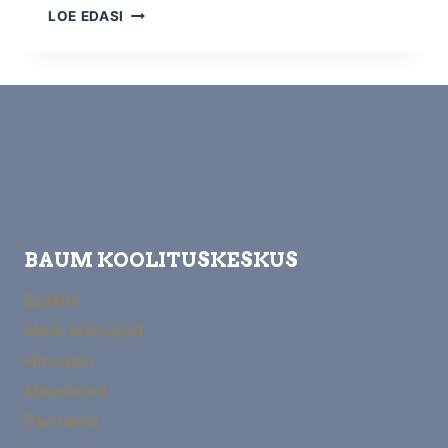
BAUM
LOE EDASI
KOOLITUSKESKUS
ÕPETAB,
KUIDAS
SISU
LUUA,
VÕI
TEEB
SEDA
KLIENDI
EEST
BAUM KOOLITUSKESKUS
Esileht
Meie teenused
Hinnakiri
Meeskond
Partnerid