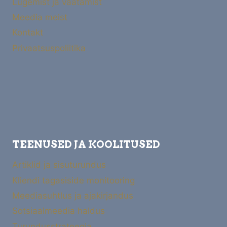
Lugemist ja vaatamist
Meedia meist
Kontakt
Privaatsuspoliitika
TEENUSED JA KOOLITUSED
Artiklid ja sisuturundus
Kliendi tagasiside monitooring
Meediasuhtlus ja ajakirjandus
Sotsiaalmeedia haldus
Turundusstrateegia