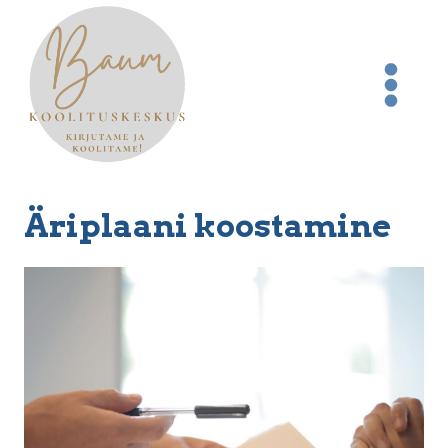
Skip
to
content
Äriplaani koostamine