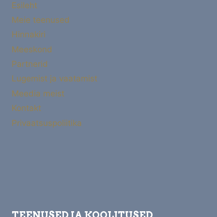
Esileht
Meie teenused
Hinnakiri
Meeskond
Partnerid
Lugemist ja vaatamist
Meedia meist
Kontakt
Privaatsuspoliitika
TEENUSED JA KOOLITUSED